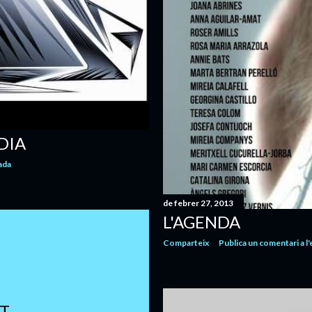
DIA
ada
de febrer 27, 2013
L'AGENDA
Comparteix
Publica un comentari a l
ET