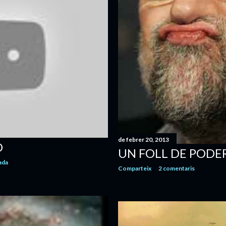
de febrer 20, 2013
O
UN FOLL DE PODE
ada
Comparteix
2 comentaris