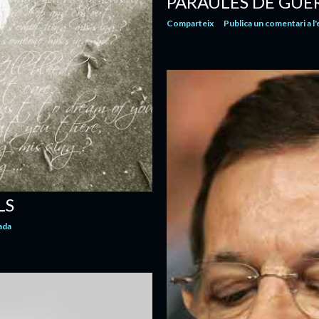
PARAULES DE GUER
Comparteix
Publica un comentari a l
LS
ada