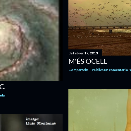
de febrer 17, 2013
M'ÉS OCELL
Comparteix
Publica un comentari a l
C.
ada