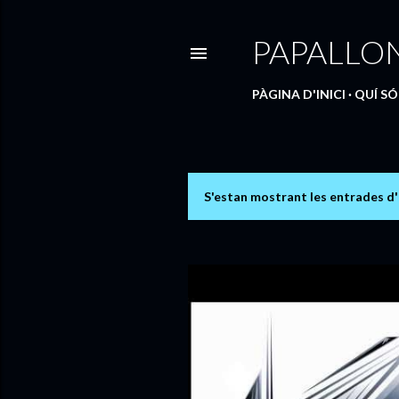
PAPALLON
PÀGINA D'INICI
QUÍ SÓC
S'estan mostrant les entrades d'
E
n
t
r
a
d