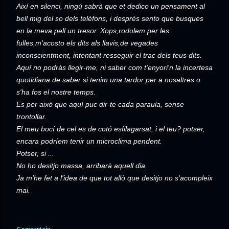
Així en silenci, ningú sabrà que et dedico un pensament al
bell mig del so dels telèfons, i després sento que busques
en la meva pell un tresor.
Xops,rodolem per les
fulles,m'acosto els dits als llavis,de vegades
inconscientment, intentant resseguir el trac dels teus dits.
Aquí no podràs llegir-me, ni saber com t'enyori'n la incertesa
quotidiana de saber si tenim una tardor per a nosaltres o
s'ha fos el nostre temps.
Es per això que aquí puc dir-te cada paraula, sense
trontollar.
El meu bocí de cel es de cotó esfilagarsat, i el teu?
potser,
encara podríem tenir un microclima pendent.
Potser, si ...
No ho desitjo massa, arribarà aquell dia.
Ja m'he fet a l'idea de que tot allò que desitjo no s'acompleix
mai.
Comparteix