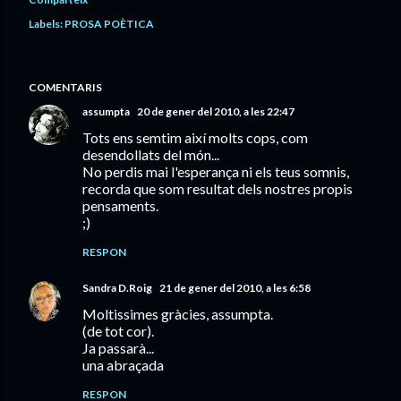
Labels:
PROSA POÈTICA
COMENTARIS
assumpta
20 de gener del 2010, a les 22:47
Tots ens semtim així molts cops, com
desendollats del món...
No perdis mai l'esperança ni els teus somnis,
recorda que som resultat dels nostres propis
pensaments.
;)
RESPON
Sandra D.Roig
21 de gener del 2010, a les 6:58
Moltissimes gràcies, assumpta.
(de tot cor).
Ja passarà...
una abraçada
RESPON