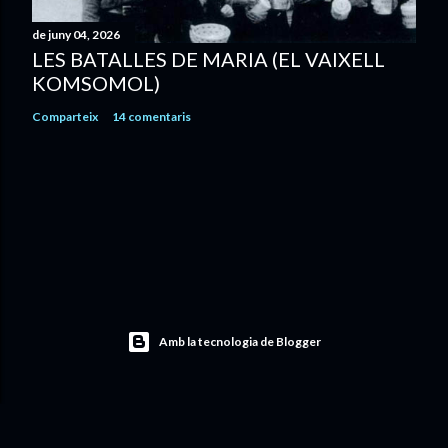
r
de juny 04, 2026
a
LES BATALLES DE MARIA (EL VAIXELL
d
KOMSOMOL)
a
Comparteix
14 comentaris
Amb la tecnologia de Blogger