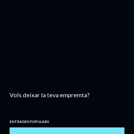
Vols deixar la teva empremta?
P
u
b
ENTRADES POPULARS
l
i