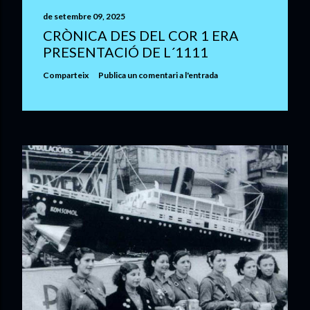
c
de setembre 09, 2025
a
CRÒNICA DES DEL COR 1 ERA
u
PRESENTACIÓ DE L´1111
n
c
Comparteix
Publica un comentari a l'entrada
o
m
e
n
t
a
r
i
a
l
'
e
n
t